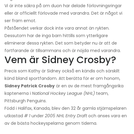
Vi är inte säkra på om duon har delade förlovningsringar
eller är officiellt förlovade med varandra. Det är något vi
ser fram emot.
Påståendet verkar dock inte vara annat än rykten.
Dessutom har de inga barn hittills som ytterligare
eliminerar dessa rykten. Det som betyder nu är att de
fortfarande är tillsammans och är nöjda med varandra.
Vem är Sidney Crosby?
Precis som Kathy är Sidney också en kändis och särskilt
känd bland sportfandom. Att berätta för er om honom,
Sidney Patrick Crosby
är en av de mest framgångsrika
kaptenerna i
National Hockey League (NHL)
team,
Pittsburgh Penguins.
Född i Halifax, Kanada, blev den 32 år gamla stjärnspelaren
utkastad
# 1
under
2005 NHL Entry Draft
och anses vara en
av de bästa hockeyspelarna genom tiderna.