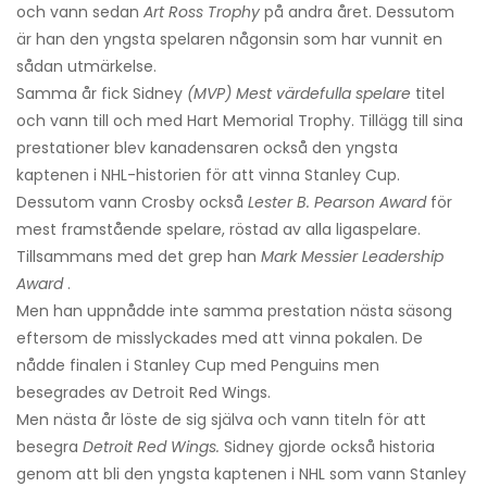
och vann sedan
Art Ross Trophy
på andra året. Dessutom
är han den yngsta spelaren någonsin som har vunnit en
sådan utmärkelse.
Samma år fick Sidney
(MVP) Mest värdefulla spelare
titel
och vann till och med Hart Memorial Trophy. Tillägg till sina
prestationer blev kanadensaren också den yngsta
kaptenen i NHL-historien för att vinna Stanley Cup.
Dessutom vann Crosby också
Lester B. Pearson Award
för
mest framstående spelare, röstad av alla ligaspelare.
Tillsammans med det grep han
Mark Messier Leadership
Award
.
Men han uppnådde inte samma prestation nästa säsong
eftersom de misslyckades med att vinna pokalen. De
nådde finalen i Stanley Cup med Penguins men
besegrades av Detroit Red Wings.
Men nästa år löste de sig själva och vann titeln för att
besegra
Detroit Red Wings.
Sidney gjorde också historia
genom att bli den yngsta kaptenen i NHL som vann Stanley