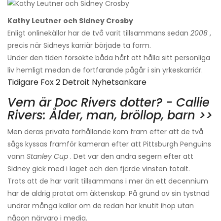
Kathy Leutner och Sidney Crosby
Enligt onlinekällor har de två varit tillsammans sedan
2008
,
precis när Sidneys karriär började ta form.
Under den tiden försökte båda hårt att hålla sitt personliga
liv hemligt medan de fortfarande pågår i sin yrkeskarriär.
Tidigare Fox 2 Detroit Nyhetsankare
Vem är Doc Rivers dotter? - Callie
Rivers: Ålder, man, bröllop, barn >>
Men deras privata förhållande kom fram efter att de två
sågs kyssas framför kameran efter att Pittsburgh Penguins
vann
Stanley Cup
. Det var den andra segern efter att
Sidney gick med i laget och den fjärde vinsten totalt.
Trots att de har varit tillsammans i mer än ett decennium
har de aldrig pratat om äktenskap. På grund av sin tystnad
undrar många källor om de redan har knutit ihop utan
någon närvaro i media.