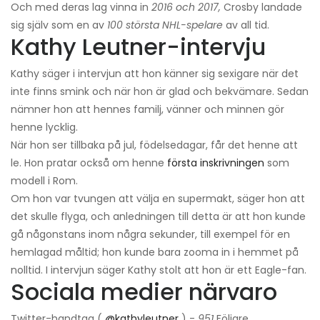
Och med deras lag vinna in
2016 och 2017,
Crosby landade
sig själv som en av
100 största NHL-spelare
av all tid.
Kathy Leutner-intervju
Kathy säger i intervjun att hon känner sig sexigare när det
inte finns smink och när hon är glad och bekvämare. Sedan
nämner hon att hennes familj, vänner och minnen gör
henne lycklig.
När hon ser tillbaka på jul, födelsedagar, får det henne att
le. Hon pratar också om henne
första inskrivningen
som
modell i Rom.
Om hon var tvungen att välja en supermakt, säger hon att
det skulle flyga, och anledningen till detta är att hon kunde
gå någonstans inom några sekunder, till exempel för en
hemlagad måltid; hon kunde bara zooma in i hemmet på
nolltid. I intervjun säger Kathy stolt att hon är ett Eagle-fan.
Sociala medier närvaro
Twitter-handtag (
@kathyleutner
) -
951
Följare