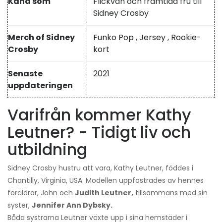
Känd som
Flickvän och framtida fru till
Sidney Crosby
Merch of Sidney
Funko Pop
,
Jersey
,
Rookie-
Crosby
kort
Senaste
2021
uppdateringen
Varifrån kommer Kathy
Leutner? - Tidigt liv och
utbildning
Sidney Crosby hustru att vara, Kathy Leutner, föddes i
Chantilly, Virginia, USA. Modellen uppfostrades av hennes
föräldrar, John och
Judith Leutner,
tillsammans med sin
syster,
Jennifer Ann Dybsky.
Båda systrarna Leutner växte upp i sina hemstäder i