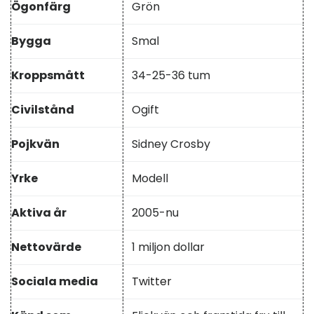
Ögonfärg
Grön
Bygga
Smal
Kroppsmått
34-25-36 tum
Civilstånd
Ogift
Pojkvän
Sidney Crosby
Yrke
Modell
Aktiva år
2005-nu
Nettovärde
1 miljon dollar
Sociala media
Twitter