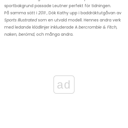
sportbakgrund passade Leutner perfekt för tidningen.
På samma sätt i
2011
, Dök Kathy upp i baddräktutgåvan av
Sports Illustrated
som en utvald modell. Hennes andra verk
med ledande klädlinjer inkluderade A
bercrombie & Fitch,
naken, berömd,
och många andra.
ad