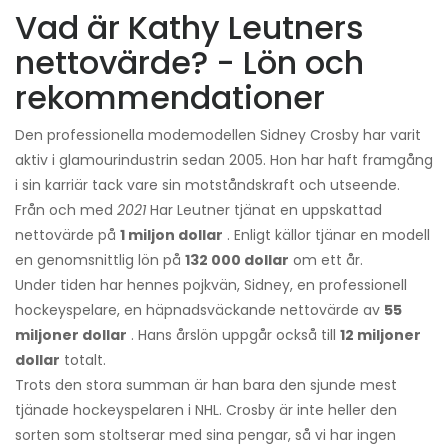
Vad är Kathy Leutners
nettovärde? - Lön och
rekommendationer
Den professionella modemodellen Sidney Crosby har varit
aktiv i glamourindustrin sedan 2005. Hon har haft framgång
i sin karriär tack vare sin motståndskraft och utseende.
Från och med
2021
Har Leutner tjänat en uppskattad
nettovärde på
1 miljon dollar
. Enligt källor tjänar en modell
en genomsnittlig lön på
132 000 dollar
om ett år.
Under tiden har hennes pojkvän, Sidney, en professionell
hockeyspelare, en häpnadsväckande nettovärde av
55
miljoner dollar
. Hans årslön uppgår också till
12 miljoner
dollar
totalt.
Trots den stora summan är han bara den sjunde mest
tjänade hockeyspelaren i NHL. Crosby är inte heller den
sorten som stoltserar med sina pengar, så vi har ingen