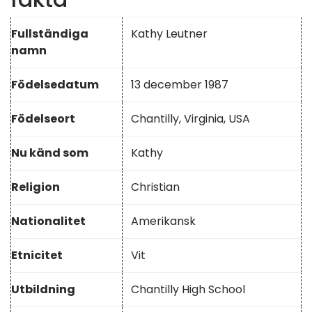
Fullständiga
Kathy Leutner
namn
Födelsedatum
13 december 1987
Födelseort
Chantilly, Virginia, USA
Nu känd som
Kathy
Religion
Christian
Nationalitet
Amerikansk
Etnicitet
Vit
Utbildning
Chantilly High School