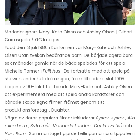
Modedesigners Mary-Kate Olsen och Ashley Olsen | Gilbert
Carrasquillo / GC Images
Född den 13 juli 1986 i Kalifornien var Mary-Kate och Ashley
Olsen utan tvekan bedårande barn. De började agera bara
sex månader gamla när de båda spelades för att spela
Michelle Tanner i
Fullt hus
. De fortsatte med att spela på
showen under hela körningen, fram till seriens slut 1995. I
början av 90-talet bestämde Mary-Kate och Ashley Olsen
att experimentera med att spela andra karaktärer och
började skapa egna filmer, främst genom sitt
produktionsföretag. , Dualstar.
Några av deras populära filmer inkluderar
Syster, syster
,
Alla
mina barn
,
Byta mål
,
Vinnande London
,
Det krävs två
och
När i Rom
. Sammantaget gjorde tvillingarna nära tjugofem