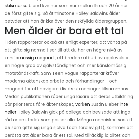
skilsmässa
bland kvinnor som var mellan 15 och 20 år när
de först gifte sig. Så åtminstone Hailey Baldwins ålder
betyder att hon är klar över den riskfyllda åldersgruppen.
Men ålder är bara ett tal
Tiden rapporterar också att enligt experter, att vänta på
att gifta sig normalt ser till att du har en högre nivå av
känslomässig mognad
, ett bredare utbud av upplevelser,
en högre grad av självständighet och mer känslomässig
motståndskraft. Som Teen Vogue rapporterar kräver
moderna äktenskap arbete och förhandlingar - och
mognad för att navigera i livets utmaningar tillsammans.
Medan publikationen råder unga läsare att deras utbildning
bör prioriteras före äktenskapet,
varken
Justin Bieber
inte
heller
Hailey Baldwin gick på college och bevisade att inga
råd är en storlek som passar alla. Många människor, särskilt
de som gifte sig unga själva (och förblev gift), kommer att
berätta att ålder bara är ett tal. Med tillräcklig lojalitet och