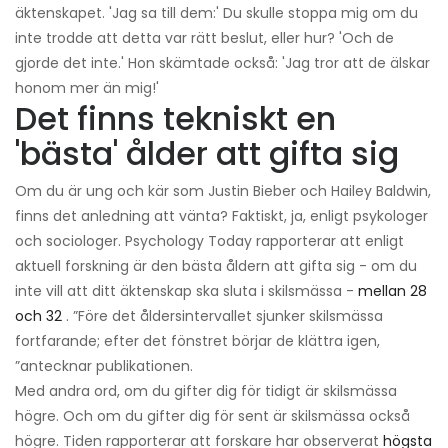
äktenskapet. 'Jag sa till dem:' Du skulle stoppa mig om du
inte trodde att detta var rätt beslut, eller hur? 'Och de
gjorde det inte.' Hon skämtade också: 'Jag tror att de älskar
honom mer än mig!'
Det finns tekniskt en
'bästa' ålder att gifta sig
Om du är ung och kär som Justin Bieber och Hailey Baldwin,
finns det anledning att vänta? Faktiskt, ja, enligt psykologer
och sociologer. Psychology Today rapporterar att enligt
aktuell forskning är den bästa åldern att gifta sig - om du
inte vill att ditt äktenskap ska sluta i skilsmässa -
mellan 28
och 32
. ”Före det åldersintervallet sjunker skilsmässa
fortfarande; efter det fönstret börjar de klättra igen,
”antecknar publikationen.
Med andra ord, om du gifter dig för tidigt är skilsmässa
högre. Och om du gifter dig för sent är skilsmässa också
högre. Tiden rapporterar att forskare har observerat
högsta