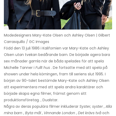
Modedesigners Mary-Kate Olsen och Ashley Olsen | Gilbert
Carrasquillo / GC Images
Född den 13 juli 1986 i Kalifornien var Mary-Kate och Ashley
Olsen utan tvekan bedårande barn. De började agera bara
sex månader gamla när de båda spelades för att spela
Michelle Tanner i
Fullt hus
. De fortsatte med att spela på
showen under hela körningen, fram till seriens slut 1995. I
början av 90-talet bestämde Mary-Kate och Ashley Olsen
att experimentera med att spela andra karaktärer och
började skapa egna filmer, främst genom sitt
produktionsföretag. , Dualstar.
Några av deras populära filmer inkluderar
Syster, syster
,
Alla
mina barn
,
Byta mål
,
Vinnande London
,
Det krävs två
och