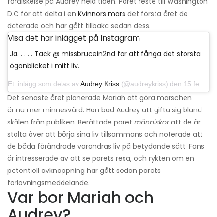
förälskelse på Audrey hela tiden. Paret reste till Washington
D.C för att delta i en
Kvinnors mars
det första året de
daterade och har gått tillbaka sedan dess.
Visa det här inlägget på Instagram
Ja. . . . . Tack @ missbrucein2nd för att fånga det största
ögonblicket i mitt liv.
Ett inlägg som delas av
Audrey Kriss
(@audreykriss) den 15 februari 2019 kl 10:00 PST
Det senaste året planerade Mariah att göra marschen
ännu mer minnesvärd. Hon bad Audrey att gifta sig bland
skålen från publiken. Berättade paret
människor
att de är
stolta över att börja sina liv tillsammans och noterade att
de båda förändrade varandras liv på betydande sätt. Fans
är intresserade av att se parets resa, och rykten om en
potentiell avknoppning har gått sedan parets
förlovningsmeddelande.
Var bor Mariah och
Audrey?