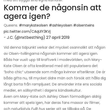
Kommer de någonsin att
agera igen?
Queens.
#marykateolsen
#ashleyolsen
#olsentwins
pic.twitter.com/CAqUlY3KVj
- J.C. (@nxtbesthing)
27 april 2019
Vid denna tidpunkt verkar det mycket osannolikt att någon
av Olsen-tvillingarna någonsin kommer att agera igen.
Båda har vuxit upp till kraftverk i modevärlden, och Mary-
Kate Olsen är ofta krediterad med att popularisera det
”boho chic” utseende som många kvinnor efterliknar. De är
båda gifta nu, till mycket äldre män och försök att hålla dig
långt borta från rampljuset. De använder inte ens sociala
medier, en sällsynthet i dagens kändisekultur.
Även om Mary-Kate och Ashley Olsen förmodligen aldrig
kommer att spela igen, har deras fans massor av filmer,
och naturligtvis
Fullt hus
serier att se tillbaka på. De