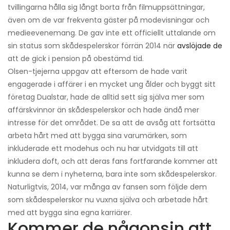
tvillingarna hålla sig långt borta från filmuppsättningar,
även om de var frekventa gäster på modevisningar och
medieevenemang. De gav inte ett officiellt uttalande om
sin status som skådespelerskor förrän 2014 när
avslöjade de
att de gick i pension på obestämd tid.
Olsen-tjejerna uppgav att eftersom de hade varit
engagerade i affärer i en mycket ung ålder och byggt sitt
företag Dualstar, hade de alltid sett sig själva mer som
affärskvinnor än skådespelerskor och hade ändå mer
intresse för det området. De sa att de avsåg att fortsätta
arbeta hårt med att bygga sina varumärken, som
inkluderade ett modehus och nu har utvidgats till att
inkludera doft, och att deras fans fortfarande kommer att
kunna se dem i nyheterna, bara inte som skådespelerskor.
Naturligtvis, 2014, var många av fansen som följde dem
som skådespelerskor nu vuxna själva och arbetade hårt
med att bygga sina egna karriärer.
Kommer de någonsin att