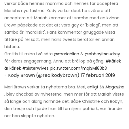
verkar både hennes mamma och hennes far acceptera
Mariahs nya fästmö. Kody verkar dock ha svårare att
acceptera att Mariah kommer att sambo med en kvinna.
Brown påpekade att det att vara gay är 'biologi', men att
sambo är 'moraliskt'. Hans kommentar gnuggade vissa
tittare på fel sätt, men hans tweets berättar en annan
historia.
Grattis till mina två söta
@mariahlian
&
@ohheyitsaudrey
för deras engagemang. Ännu ett bröllop på gång.
#Kärlek
är kärlek
#SisterWives
pic.twitter.com/mqlSM183b3
- Kody Brown (@realkodybrown)
17 februari 2019
Meri Brown verkar ta nyheterna bra. Meri,
enligt
Us Magazine
, blev chockad av nyheterna, men mer för att Mariah visste
så länge och aldrig nämnde det. Både Christine och Robyn,
den tredje och fjärde frun till familjens patriark, var firande
när hon släppte nyheten.