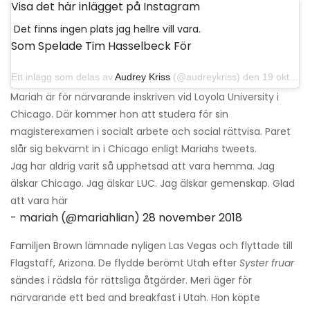
Visa det här inlägget på Instagram
Det finns ingen plats jag hellre vill vara.
Som Spelade Tim Hasselbeck För
Ett inlägg som delas av
Audrey Kriss
(@audreykriss) den 19 oktober 2018 kl 19:31 PDT
Mariah är för närvarande inskriven vid Loyola University i
Chicago. Där kommer hon att studera för sin
magisterexamen i socialt arbete och social rättvisa. Paret
slår sig bekvämt in i Chicago enligt Mariahs tweets.
Jag har aldrig varit så upphetsad att vara hemma. Jag
älskar Chicago. Jag älskar LUC. Jag älskar gemenskap. Glad
att vara här
- mariah (@mariahlian)
28 november 2018
Familjen Brown lämnade nyligen Las Vegas och flyttade till
Flagstaff, Arizona. De flydde berömt Utah efter
Syster fruar
sändes i rädsla för rättsliga åtgärder. Meri äger för
närvarande ett bed and breakfast i Utah. Hon köpte