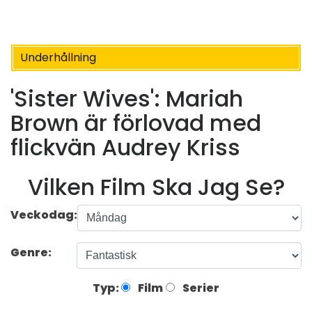
Underhållning
'Sister Wives': Mariah
Brown är förlovad med
flickvän Audrey Kriss
Vilken Film Ska Jag Se?
Veckodag:
Genre:
Typ:
Film
Serier