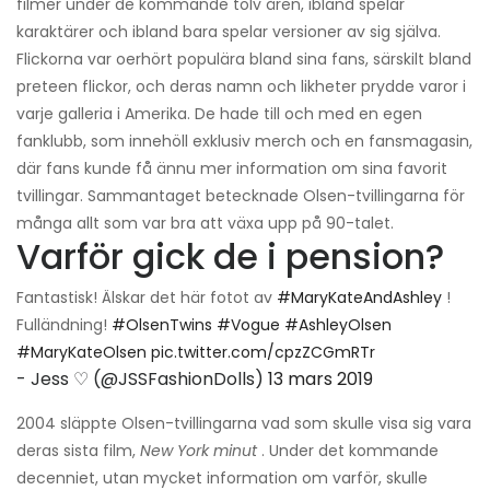
filmer under de kommande tolv åren, ibland spelar
karaktärer och ibland bara spelar versioner av sig själva.
Flickorna var oerhört populära bland sina fans, särskilt bland
preteen flickor, och deras namn och likheter prydde varor i
varje galleria i Amerika. De hade till och med en egen
fanklubb, som innehöll exklusiv merch och en fansmagasin,
där fans kunde få ännu mer information om sina favorit
tvillingar. Sammantaget betecknade Olsen-tvillingarna för
många allt som var bra att växa upp på 90-talet.
Varför gick de i pension?
Fantastisk! Älskar det här fotot av
#MaryKateAndAshley
!
Fulländning!
#OlsenTwins
#Vogue
#AshleyOlsen
#MaryKateOlsen
pic.twitter.com/cpzZCGmRTr
- Jess ♡ (@JSSFashionDolls)
13 mars 2019
2004 släppte Olsen-tvillingarna vad som skulle visa sig vara
deras sista film,
New York minut
. Under det kommande
decenniet, utan mycket information om varför, skulle