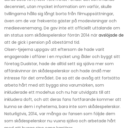
decenniet, utan mycket information om varför, skulle
tvillingarna hålla sig långt borta från filmuppsättningar,
även om de var frekventa gäster på modevisningar och
medieevenemang. De gav inte ett officiellt uttalande om
sin status som skådespelerskor förrän 2014 när
avslöjade de
att de gick i pension på obestämd tid.
Olsen-tjejerna uppgav att eftersom de hade varit
engagerade i affärer i en mycket ung ålder och byggt sitt
företag Dualstar, hade de alltid sett sig själva mer som
affärskvinnor än skådespelerskor och hade ändå mer
intresse för det området. De sa att de avsåg att fortsätta
arbeta hårt med att bygga sina varumärken, som
inkluderade ett modehus och nu har utvidgats till att
inkludera doft, och att deras fans fortfarande kommer att
kunna se dem i nyheterna, bara inte som skådespelerskor.
Naturligtvis, 2014, var många av fansen som följde dem
som skådespelerskor nu vuxna själva och arbetade hårt
med att bygga sina egna karriärer.