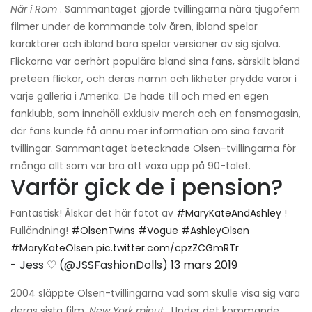
När i Rom
. Sammantaget gjorde tvillingarna nära tjugofem
filmer under de kommande tolv åren, ibland spelar
karaktärer och ibland bara spelar versioner av sig själva.
Flickorna var oerhört populära bland sina fans, särskilt bland
preteen flickor, och deras namn och likheter prydde varor i
varje galleria i Amerika. De hade till och med en egen
fanklubb, som innehöll exklusiv merch och en fansmagasin,
där fans kunde få ännu mer information om sina favorit
tvillingar. Sammantaget betecknade Olsen-tvillingarna för
många allt som var bra att växa upp på 90-talet.
Varför gick de i pension?
Fantastisk! Älskar det här fotot av
#MaryKateAndAshley
!
Fulländning!
#OlsenTwins
#Vogue
#AshleyOlsen
#MaryKateOlsen
pic.twitter.com/cpzZCGmRTr
- Jess ♡ (@JSSFashionDolls)
13 mars 2019
2004 släppte Olsen-tvillingarna vad som skulle visa sig vara
deras sista film,
New York minut
. Under det kommande