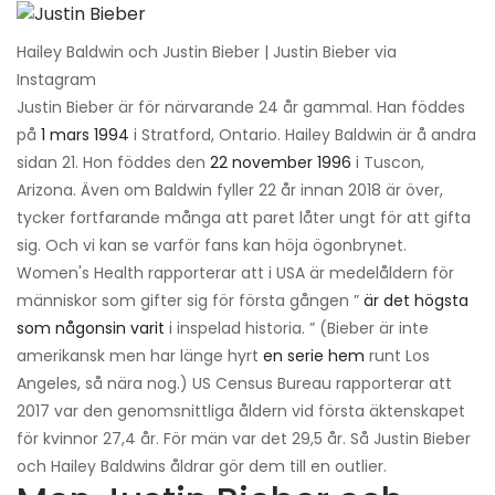
Hailey Baldwin och Justin Bieber | Justin Bieber via
Instagram
Justin Bieber är för närvarande 24 år gammal. Han föddes
på
1 mars 1994
i Stratford, Ontario. Hailey Baldwin är å andra
sidan 21. Hon föddes den
22 november 1996
i Tuscon,
Arizona. Även om Baldwin fyller 22 år innan 2018 är över,
tycker fortfarande många att paret låter ungt för att gifta
sig. Och vi kan se varför fans kan höja ögonbrynet.
Women's Health rapporterar att i USA är medelåldern för
människor som gifter sig för första gången ”
är det högsta
som någonsin varit
i inspelad historia. ” (Bieber är inte
amerikansk men har länge hyrt
en serie hem
runt Los
Angeles, så nära nog.) US Census Bureau rapporterar att
2017 var den genomsnittliga åldern vid första äktenskapet
för kvinnor 27,4 år. För män var det 29,5 år. Så Justin Bieber
och Hailey Baldwins åldrar gör dem till en outlier.