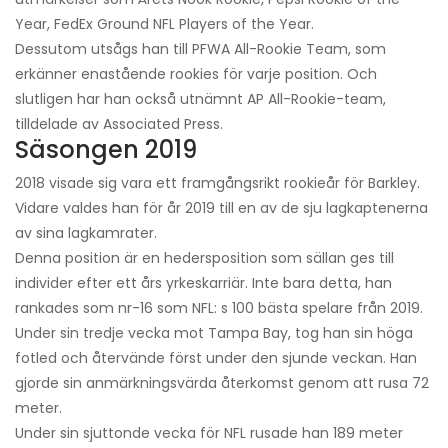
Year, FedEx Ground NFL Players of the Year.
Dessutom utsågs han till PFWA All-Rookie Team, som
erkänner enastående rookies för varje position. Och
slutligen har han också utnämnt AP All-Rookie-team,
tilldelade av Associated Press.
Säsongen 2019
2018 visade sig vara ett framgångsrikt rookieår för Barkley.
Vidare valdes han för år 2019 till en av de sju lagkaptenerna
av sina lagkamrater.
Denna position är en hedersposition som sällan ges till
individer efter ett års yrkeskarriär. Inte bara detta, han
rankades som nr-16 som NFL: s 100 bästa spelare från 2019.
Under sin tredje vecka mot Tampa Bay, tog han sin höga
fotled och återvände först under den sjunde veckan. Han
gjorde sin anmärkningsvärda återkomst genom att rusa 72
meter.
Under sin sjuttonde vecka för NFL rusade han 189 meter