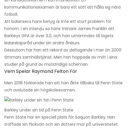
sin kandidatexamen i kommunikation. En
kommunikationsexamen är bara ett sätt att hålla sig nära
fotboll.
Att balansera hans betyg är inte ett stort problem för
honom. I en intervju sa hans tränare James Franklin att
Barkleys GPA är över 3,0, och han utnämndes till lagets
ledarskapsråd under sin andra årskurs.
Dessutom har han ett rekord av deltagande i mer än 2000
timmars samhällstjänst. Men han hoppade av mitt i sina
studier på grund av motstridiga scheman.
Vem Spelar Raymond Felton För
Men 2018 förklarade han att han åkte tillbaka till Penn State
och avslutade sin högskoleexamen.
Barkley under sin tid på Penn State
Penn State har en speciell plats för Saquon Barkley. Han
träffade sin flickvän och sin dotters mor på universitetet.