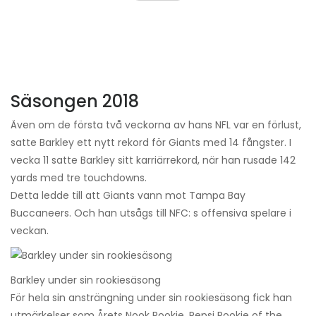
Säsongen 2018
Även om de första två veckorna av hans NFL var en förlust,
satte Barkley ett nytt rekord för Giants med 14 fångster. I
vecka 11 satte Barkley sitt karriärrekord, när han rusade 142
yards med tre touchdowns.
Detta ledde till att Giants vann mot Tampa Bay
Buccaneers. Och han utsågs till NFC: s offensiva spelare i
veckan.
Barkley under sin rookiesäsong
För hela sin ansträngning under sin rookiesäsong fick han
utmärkelser som Årets Nook Rookie, Pepsi Rookie of the