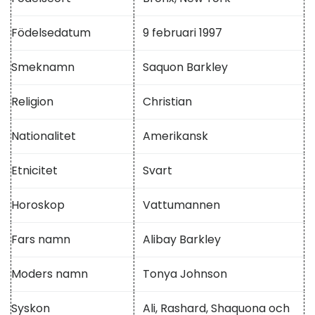
Födelsedatum
9 februari 1997
Smeknamn
Saquon Barkley
Religion
Christian
Nationalitet
Amerikansk
Etnicitet
Svart
Horoskop
Vattumannen
Fars namn
Alibay Barkley
Moders namn
Tonya Johnson
Syskon
Ali, Rashard, Shaquona och