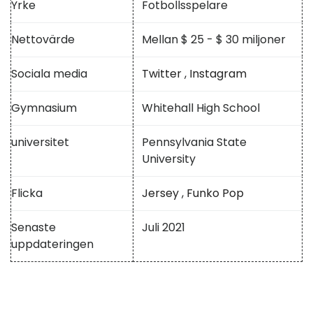
Yrke
Fotbollsspelare
Nettovärde
Mellan $ 25 - $ 30 miljoner
Sociala media
Twitter
,
Instagram
Gymnasium
Whitehall High School
universitet
Pennsylvania State
University
Flicka
Jersey
,
Funko Pop
Senaste
Juli 2021
uppdateringen