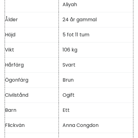
Aliyah
Ålder
24 år gammal
Höjd
5 fot 11 tum
Vikt
106 kg
Hårfärg
Svart
Ögonfärg
Brun
Civilstånd
Ogift
Barn
Ett
Flickvän
Anna Congdon