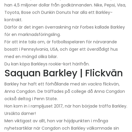
han 4,5 miljoner dollar från godkännanden. Nike, Pepsi, Visa,
Toyota, Bose och Dunkin Donuts har alla ett Barkley-
kontrakt.
Därför är det ingen överraskning när Forbes kallade Barkley
för en marknadsföringsling.
För att inte tala om, är fotbollsspelaren för närvarande
bosatt i Pennsylvania, USA, och äger ett överdådigt hus
med en mängd olika bilar.
Du kan köpa Barkleys rookie-kort härifrån.
Saquan Barkley | Flickvän
Barkley har haft ett förhållande med sin vackra flickvän,
Anna Congdon. De träffades på college då Anna Congdon
också deltog i Penn State.
Hon kom in i rampljuset 2017, när hon började träffa Barkley.
Ursäkta damer!
Men viktigast av allt, hon var höjdpunkten i många
nyhetsartiklar när Congdon och Barkley välkomnade sin