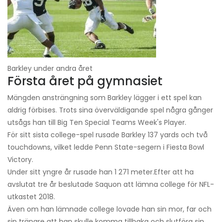
Barkley under andra året
Första året på gymnasiet
Mängden ansträngning som Barkley lägger i ett spel kan
aldrig förbises. Trots sina överväldigande spel några gånger
utsågs han till Big Ten Special Teams Week's Player.
För sitt sista college-spel rusade Barkley 137 yards och två
touchdowns, vilket ledde Penn State-segern i Fiesta Bowl
Victory.
Under sitt yngre år rusade han 1 271 meter.
Efter att ha
avslutat tre år beslutade Saquon att lämna college för NFL-
utkastet 2018.
Även om han lämnade college lovade han sin mor, far och
sin tränare att han skulle komma tillbaka och slutföra sin