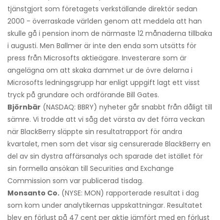
tjänstgjort som företagets verkställande direktör sedan
2000 - överraskade världen genom att meddela att han
skulle gå i pension inom de närmaste 12 månaderna tillbaka
i augusti. Men Ballmer är inte den enda som utsätts för
press från Microsofts aktieägare. Investerare som är
angelägna om att skaka dammet ur de övre delarna i
Microsofts ledningsgrupp har enligt uppgift lagt ett visst
tryck på grundare och ordförande Bill Gates.
Björnbär
(NASDAQ: BBRY) nyheter går snabbt från dåligt till
sämre. Vi trodde att vi såg det värsta av det förra veckan
när BlackBerry släppte sin resultatrapport för andra
kvartalet, men som det visar sig censurerade BlackBerry en
del av sin dystra affärsanalys och sparade det istället för
sin formella ansökan till Securities and Exchange
Commission som var publicerad tisdag.
Monsanto Co.
(NYSE: MON) rapporterade resultat i dag
som kom under analytikernas uppskattningar. Resultatet
blev en förlust på 47 cent per aktie jämfört med en förlust