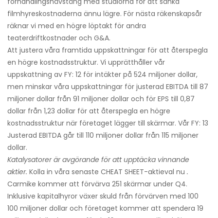
förhandlingshävstång med studiorna för att sänka
filmhyreskostnaderna ännu lägre. För nästa räkenskapsår
räknar vi med en högre löptakt för andra
teaterdriftkostnader och G&A.
Att justera våra framtida uppskattningar för att återspegla
en högre kostnadsstruktur. Vi upprätthåller vår
uppskattning av FY: 12 för intäkter på 524 miljoner dollar,
men minskar våra uppskattningar för justerad EBITDA till 87
miljoner dollar från 91 miljoner dollar och för EPS till 0,87
dollar från 1,23 dollar för att återspegla en högre
kostnadsstruktur när företaget lägger till skärmar. Vår FY: 13
Justerad EBITDA går till 110 miljoner dollar från 115 miljoner
dollar.
Katalysatorer är avgörande för att upptäcka vinnande
aktier.
Kolla in våra senaste CHEAT SHEET-aktieval nu
.
Carmike kommer att förvärva 251 skärmar under Q4.
Inklusive kapitalhyror växer skuld från förvärven med 100
100 miljoner dollar och företaget kommer att spendera 19