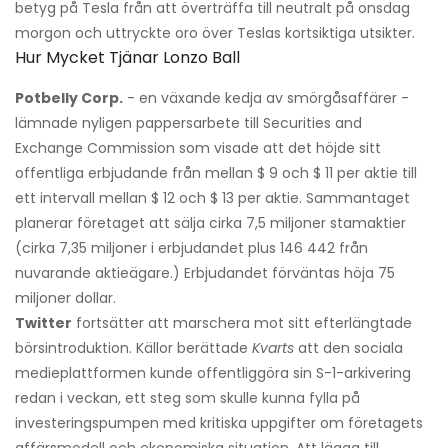
betyg på Tesla från att överträffa till neutralt på onsdag
morgon och uttryckte oro över Teslas kortsiktiga utsikter.
Hur Mycket Tjänar Lonzo Ball
Potbelly Corp.
- en växande kedja av smörgåsaffärer -
lämnade nyligen pappersarbete till Securities and
Exchange Commission som visade att det höjde sitt
offentliga erbjudande från mellan $ 9 och $ 11 per aktie till
ett intervall mellan $ 12 och $ 13 per aktie. Sammantaget
planerar företaget att sälja cirka 7,5 miljoner stamaktier
(cirka 7,35 miljoner i erbjudandet plus 146 442 från
nuvarande aktieägare.) Erbjudandet förväntas höja 75
miljoner dollar.
Twitter
fortsätter att marschera mot sitt efterlängtade
börsintroduktion. Källor berättade
Kvarts
att den sociala
medieplattformen kunde offentliggöra sin S-1-arkivering
redan i veckan, ett steg som skulle kunna fylla på
investeringspumpen med kritiska uppgifter om företagets