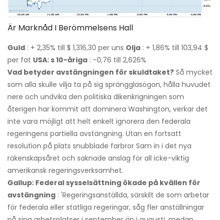
Är Marknåd I Berömmelsens Hall
Guld
: + 2,35% till $ 1,316,30 per uns
Olja
: + 1,86% till 103,94 $
per fat
USA: s 10-åriga
: -0,76 till 2,626%
Vad betyder avstängningen för skuldtaket?
Så mycket
som alla skulle vilja ta på sig sprängglasögon, hålla huvudet
nere och undvika den politiska dikenkrigningen som
återigen har kommit att dominera Washington, verkar det
inte vara möjligt att helt enkelt ignorera den federala
regeringens partiella avstängning. Utan en fortsatt
resolution på plats snubblade farbror Sam in i det nya
räkenskapsåret och saknade anslag för all icke-viktig
amerikansk regeringsverksamhet.
Gallup: Federal sysselsättning ökade på kvällen för
avstängning
: 'Regeringsanställda, särskilt de som arbetar
för federala eller statliga regeringar, såg fler anställningar
på sina arbetsplatser i september än i augusti, medan