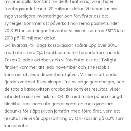
miljoner dollar kontant för de 16 teatrarna, vilket höjer
företagsvärdet med 120 miljoner dollar. Vi förväntar oss
inga ytterligare investeringar och förväntar oss att
synergier kommer att påverka finanserna positivt under
2013. Efter justeringar förväntar vi oss en justerad EBITDA för
2013 på 110 miljoner dollar.
Q4 kvartals-till-dags kassakassan spårar upp över 20%,
med alla större Q4 blockbusters fortfarande kommande.
Taken 2 ledde oktober, och vi förväntar oss att Twilight-
finalen kommer att leda november och The Hobbit
kommer att leda decemberutgåvor. Vi minns att under
fjärde kvartalet 11 var släppet full av singelgenrehelger, och
de totala kassakvitton drabbades som ett resultat. Vi ser
inte detta som en risk för Q4: 12 med tanke på en mängd
blockbusters inom alla genrer samt en mer gynnsam
tidpunkt för släppskivan jämfört med förra året. Som ett
resultat ser vi vår uppskattning av Q4-kassan på 6,2% som
konservativ.