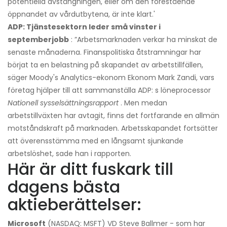
potentiella avstängningen, eller om den förestående
öppnandet av vårdutbytena, är inte klart.'
ADP: Tjänstesektorn leder små vinster i
septemberjobb
: ”Arbetsmarknaden verkar ha minskat de
senaste månaderna. Finanspolitiska åtstramningar har
börjat ta en belastning på skapandet av arbetstillfällen,
säger Moody's Analytics-ekonom Ekonom Mark Zandi, vars
företag hjälper till att sammanställa ADP: s löneprocessor
Nationell sysselsättningsrapport
. Men medan
arbetstillväxten har avtagit, finns det fortfarande en allmän
motståndskraft på marknaden. Arbetsskapandet fortsätter
att överensstämma med en långsamt sjunkande
arbetslöshet, sade han i rapporten.
Här är ditt fuskark till
dagens bästa
aktieberättelser:
Microsoft
(NASDAQ: MSFT) VD Steve Ballmer - som har