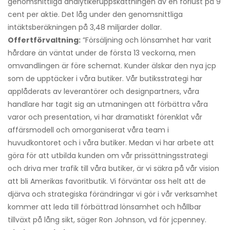
genomsnittliga analytikeruppskattningen av en förlust på 9
cent per aktie. Det låg under den genomsnittliga
intäktsberäkningen på 3,48 miljarder dollar.
Offertförvaltning:
”Försäljning och lönsamhet har varit
hårdare än väntat under de första 13 veckorna, men
omvandlingen är före schemat. Kunder älskar den nya jcp
som de upptäcker i våra butiker. Vår butiksstrategi har
applåderats av leverantörer och designpartners, våra
handlare har tagit sig an utmaningen att förbättra våra
varor och presentation, vi har dramatiskt förenklat vår
affärsmodell och omorganiserat våra team i
huvudkontoret och i våra butiker. Medan vi har arbete att
göra för att utbilda kunden om vår prissättningsstrategi
och driva mer trafik till våra butiker, är vi säkra på vår vision
att bli Amerikas favoritbutik. Vi förväntar oss helt att de
djärva och strategiska förändringar vi gör i vår verksamhet
kommer att leda till förbättrad lönsamhet och hållbar
tillväxt på lång sikt, säger Ron Johnson, vd för jcpenney.