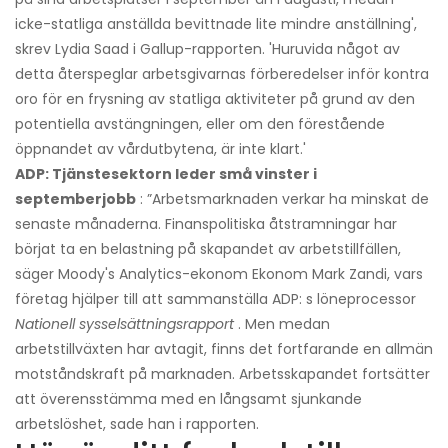
icke-statliga anställda bevittnade lite mindre anställning',
skrev Lydia Saad i Gallup-rapporten. 'Huruvida något av
detta återspeglar arbetsgivarnas förberedelser inför kontra
oro för en frysning av statliga aktiviteter på grund av den
potentiella avstängningen, eller om den förestående
öppnandet av vårdutbytena, är inte klart.'
ADP: Tjänstesektorn leder små vinster i
septemberjobb
: ”Arbetsmarknaden verkar ha minskat de
senaste månaderna. Finanspolitiska åtstramningar har
börjat ta en belastning på skapandet av arbetstillfällen,
säger Moody's Analytics-ekonom Ekonom Mark Zandi, vars
företag hjälper till att sammanställa ADP: s löneprocessor
Nationell sysselsättningsrapport
. Men medan
arbetstillväxten har avtagit, finns det fortfarande en allmän
motståndskraft på marknaden. Arbetsskapandet fortsätter
att överensstämma med en långsamt sjunkande
arbetslöshet, sade han i rapporten.