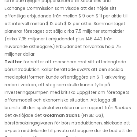
lämnade nyligen pappersarbete till Securities and
Exchange Commission som visade att det höjde sitt
offentliga erbjudande från mellan $ 9 och $ 11 per aktie till
ett intervall mellan $ 12 och $ 13 per aktie. Sammantaget
planerar företaget att sälja cirka 7,5 miljoner stamaktier
(cirka 7,35 miljoner i erbjudandet plus 146 442 från
nuvarande aktieägare.) Erbjudandet förväntas höja 75
miljoner dollar.
Twitter
fortsätter att marschera mot sitt efterlängtade
börsintroduktion. Källor berättade
Kvarts
att den sociala
medieplattformen kunde offentliggöra sin S-1-arkivering
redan i veckan, ett steg som skulle kunna fylla på
investeringspumpen med kritiska uppgifter om företagets
affärsmodell och ekonomiska situation. Att lägga till
bränsle till den spekulativa elden är en rapport från
Reuters
det avslöjade det
Goldman Sachs
(NYSE: GS),
börsförsäkringsgivaren för börsintroduktionen, skickade ett
e-postmeddelande till privata aktieägare där de bad att de