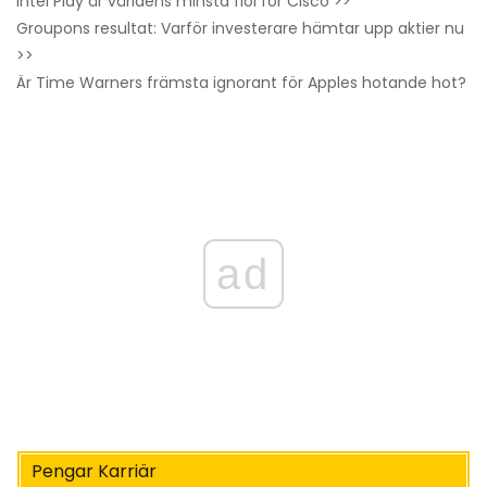
Intel Play är världens minsta fiol för Cisco >>
Groupons resultat: Varför investerare hämtar upp aktier nu
>>
Är Time Warners främsta ignorant för Apples hotande hot?
ad
Pengar Karriär