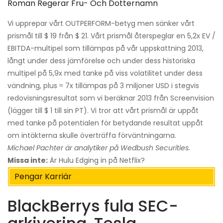
Roman Regerar Fru- Och Dotternamn
Vi upprepar vårt OUTPERFORM-betyg men sänker vårt
prismål till $ 19 från $ 21. Vårt prismål återspeglar en 5,2x EV /
EBITDA-multipel som tillämpas på vår uppskattning 2013,
långt under dess jämförelse och under dess historiska
multipel på 5,9x med tanke på viss volatilitet under dess
vändning, plus ≈ 7x tillämpas på 3 miljoner USD i stegvis
redovisningsresultat som vi beräknar 2013 från Screenvision
(lägger till $ 1 till sin PT). Vi tror att vårt prismål är uppåt
med tanke på potentialen för betydande resultat uppåt
om intäkterna skulle överträffa förväntningarna.
Michael Pachter är analytiker på Wedbush Securities.
Missa inte:
Är Hulu Edging in på Netflix?
Pengar Karriär
BlackBerrys fula SEC-