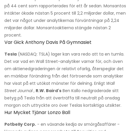
på 44 cent som rapporterades för ett år sedan. Monsantos
intäkter ökade nästan 5 procent till 2,2 miljarder dollar, men
det var något under analytikernas förväntningar på 2,24
miljarder dollar. Monsantoaktierna stängde nästan 2
procent.
Var Gick Anthony Davis På Gymnasiet
Tesla
(NASDAQ: TSLA) lager kan vara redo att ta en tumla.
Det var vad en Wall Street-analytiker varnar för, och även
om aktienedgraderingen är relativt ofarlig, återspeglar det
en märkbar förändring från det förtroende som analytiker
har visat på ett utökat mönster för delning. Enligt
Wall
Street Journal
,
R.W. Baird's
Ben Kallo nedgraderade sitt
betyg på Tesla från att överträffa till neutralt på onsdag
morgon och uttryckte oro över Teslas kortsiktiga utsikter.
Hur Mycket Tjänar Lonzo Ball
Potbelly Corp.
- en växande kedja av smörgåsaffärer -