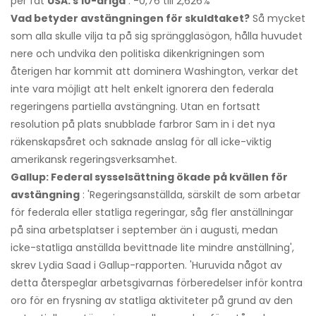
per fat
USA: s 10-åriga
: -0,76 till 2,626%
Vad betyder avstängningen för skuldtaket?
Så mycket
som alla skulle vilja ta på sig sprängglasögon, hålla huvudet
nere och undvika den politiska dikenkrigningen som
återigen har kommit att dominera Washington, verkar det
inte vara möjligt att helt enkelt ignorera den federala
regeringens partiella avstängning. Utan en fortsatt
resolution på plats snubblade farbror Sam in i det nya
räkenskapsåret och saknade anslag för all icke-viktig
amerikansk regeringsverksamhet.
Gallup: Federal sysselsättning ökade på kvällen för
avstängning
: 'Regeringsanställda, särskilt de som arbetar
för federala eller statliga regeringar, såg fler anställningar
på sina arbetsplatser i september än i augusti, medan
icke-statliga anställda bevittnade lite mindre anställning',
skrev Lydia Saad i Gallup-rapporten. 'Huruvida något av
detta återspeglar arbetsgivarnas förberedelser inför kontra
oro för en frysning av statliga aktiviteter på grund av den