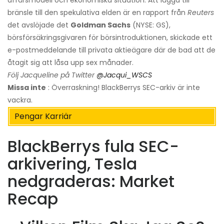
affärsmodell och ekonomiska situation. Att lägga till
bränsle till den spekulativa elden är en rapport från
Reuters
det avslöjade det
Goldman Sachs
(NYSE: GS),
börsförsäkringsgivaren för börsintroduktionen, skickade ett
e-postmeddelande till privata aktieägare där de bad att de
åtagit sig att låsa upp sex månader.
Följ Jacqueline på Twitter
@Jacqui_WSCS
Missa inte
: Överraskning! BlackBerrys SEC-arkiv är inte
vackra.
Pengar Karriär
BlackBerrys fula SEC-
arkivering, Tesla
nedgraderas: Market
Recap