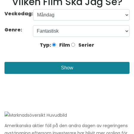
Vilken Film Ska Jag Se?
Veckodag:
Genre:
Typ:
Film
Serier
Show
Amerikanska aktier föll på den andra dagen av regeringens
avstängning eftersom investerare har blivit mer oroliga för