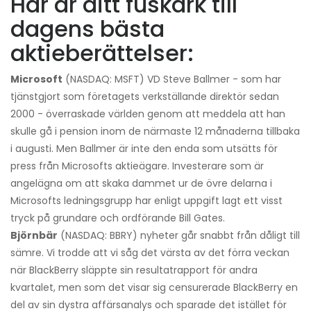
Här är ditt fuskark till
dagens bästa
aktieberättelser:
Microsoft
(NASDAQ: MSFT) VD Steve Ballmer - som har
tjänstgjort som företagets verkställande direktör sedan
2000 - överraskade världen genom att meddela att han
skulle gå i pension inom de närmaste 12 månaderna tillbaka
i augusti. Men Ballmer är inte den enda som utsätts för
press från Microsofts aktieägare. Investerare som är
angelägna om att skaka dammet ur de övre delarna i
Microsofts ledningsgrupp har enligt uppgift lagt ett visst
tryck på grundare och ordförande Bill Gates.
Björnbär
(NASDAQ: BBRY) nyheter går snabbt från dåligt till
sämre. Vi trodde att vi såg det värsta av det förra veckan
när BlackBerry släppte sin resultatrapport för andra
kvartalet, men som det visar sig censurerade BlackBerry en
del av sin dystra affärsanalys och sparade det istället för