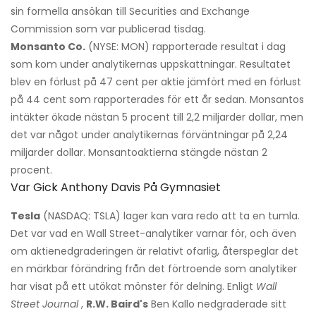
sin formella ansökan till Securities and Exchange
Commission som var publicerad tisdag.
Monsanto Co.
(NYSE: MON) rapporterade resultat i dag
som kom under analytikernas uppskattningar. Resultatet
blev en förlust på 47 cent per aktie jämfört med en förlust
på 44 cent som rapporterades för ett år sedan. Monsantos
intäkter ökade nästan 5 procent till 2,2 miljarder dollar, men
det var något under analytikernas förväntningar på 2,24
miljarder dollar. Monsantoaktierna stängde nästan 2
procent.
Var Gick Anthony Davis På Gymnasiet
Tesla
(NASDAQ: TSLA) lager kan vara redo att ta en tumla.
Det var vad en Wall Street-analytiker varnar för, och även
om aktienedgraderingen är relativt ofarlig, återspeglar det
en märkbar förändring från det förtroende som analytiker
har visat på ett utökat mönster för delning. Enligt
Wall
Street Journal
,
R.W. Baird's
Ben Kallo nedgraderade sitt