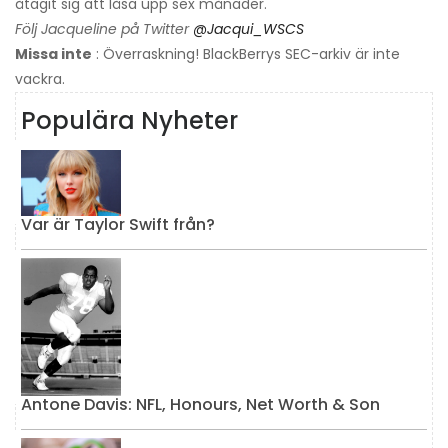
åtagit sig att låsa upp sex månader.
Följ Jacqueline på Twitter
@Jacqui_WSCS
Missa inte
: Överraskning! BlackBerrys SEC-arkiv är inte
vackra.
Populära Nyheter
Var är Taylor Swift från?
Antone Davis: NFL, Honours, Net Worth & Son