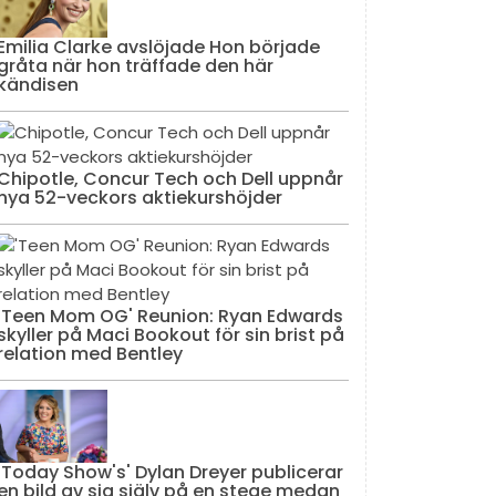
Emilia Clarke avslöjade Hon började
gråta när hon träffade den här
kändisen
Chipotle, Concur Tech och Dell uppnår
nya 52-veckors aktiekurshöjder
'Teen Mom OG' Reunion: Ryan Edwards
skyller på Maci Bookout för sin brist på
relation med Bentley
'Today Show's' Dylan Dreyer publicerar
en bild av sig själv på en stege medan