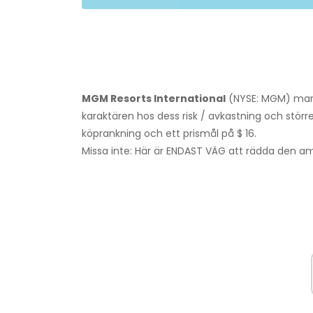
MGM Resorts International
(NYSE: MGM) marg
karaktären hos dess risk / avkastning och störr
köprankning och ett prismål på $ 16.
Missa inte: Här är ENDAST VÄG att rädda den a