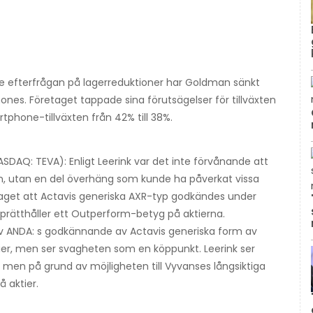
e efterfrågan på lagerreduktioner har Goldman sänkt
nes. Företaget tappade sina förutsägelser för tillväxten
tphone-tillväxten från 42% till 38%.
SDAQ: TEVA): Enligt Leerink var det inte förvånande att
 utan en del överhäng som kunde ha påverkat vissa
etaget att Actavis generiska AXR-typ godkändes under
upprätthåller ett Outperform-betyg på aktierna.
v ANDA: s godkännande av Actavis generiska form av
ktier, men ser svagheten som en köppunkt. Leerink ser
men på grund av möjligheten till Vyvanses långsiktiga
å aktier.