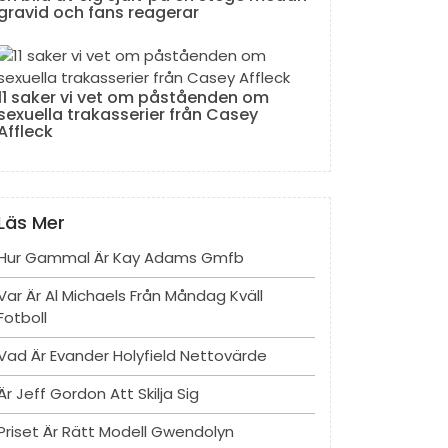
gravid och fans reagerar
11 saker vi vet om påståenden om
sexuella trakasserier från Casey
Affleck
Läs Mer
Hur Gammal Är Kay Adams Gmfb
Var Är Al Michaels Från Måndag Kväll
Fotboll
Vad Är Evander Holyfield Nettovärde
Är Jeff Gordon Att Skilja Sig
Priset Är Rätt Modell Gwendolyn