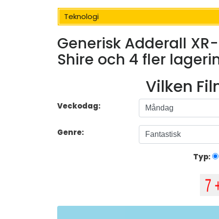
Teknologi
Generisk Adderall X
Shire och 4 fler lageri
Vilken Fi
Veckodag:
Genre:
Typ: