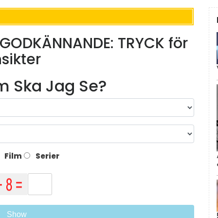
R-GODKÄNNANDE: TRYCK för
nsikter
lm Ska Jag Se?
Film
Serier
Show