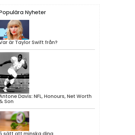
Populära Nyheter
Var är Taylor Swift från?
Antone Davis: NFL, Honours, Net Worth
& Son
5 sätt att minska dina