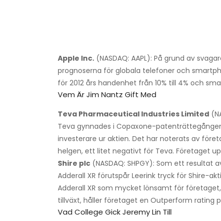
Apple Inc.
(NASDAQ: AAPL): På grund av svagar
prognoserna för globala telefoner och smartpho
för 2012 års handenhet från 10% till 4% och smar
Vem Är Jim Nantz Gift Med
Teva Pharmaceutical Industries Limited
(NA
Teva gynnades i Copaxone-patenträttegången,
investerare ur aktien. Det har noterats av för
helgen, ett litet negativt för Teva. Företaget 
Shire plc
(NASDAQ: SHPGY): Som ett resultat a
Adderall XR förutspår Leerink tryck för Shire-a
Adderall XR som mycket lönsamt för företaget, 
tillväxt, håller företaget en Outperform rating p
Vad College Gick Jeremy Lin Till