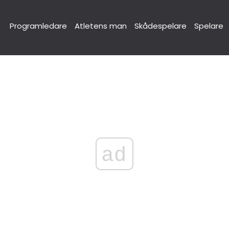
Programledare
Atletens man
Skådespelare
Spelare
ad