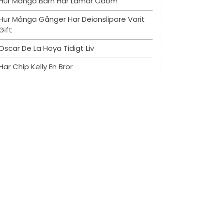
Hur Många Barn Har Lamar Odom
Hur Många Gånger Har Deionslipare Varit
Gift
Oscar De La Hoya Tidigt Liv
Har Chip Kelly En Bror