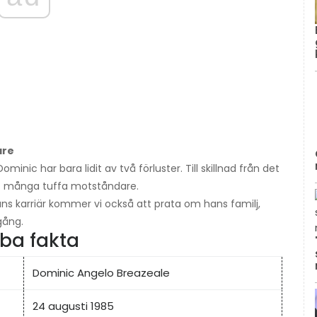
are
Dominic har bara lidit av två förluster. Till skillnad från det
ot många tuffa motståndare.
ans karriär kommer vi också att prata om hans familj,
gång.
ba fakta
Dominic Angelo Breazeale
24 augusti 1985