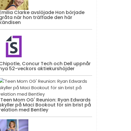
Emilia Clarke avslöjade Hon började
gråta när hon träffade den här
kändisen
Chipotle, Concur Tech och Dell uppnår
nya 52-veckors aktiekurshöjder
'Teen Mom OG' Reunion: Ryan Edwards
skyller på Maci Bookout för sin brist på
relation med Bentley