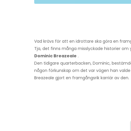
Vad krävs för att en idrottare ska göra en framgån
Tja, det finns många misslyckade historier om y
Dominic Breazeale
.
Den tidigare quarterbacken, Dominic, bestämde s
någon förkunskap om det var vägen han valde h
Breazeale gjort en framgångsrik karriär av den.