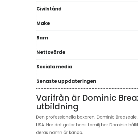
Civilstånd
Make
Barn
Nettovärde
Sociala media
Senaste uppdateringen
Varifrån är Dominic Breaz
utbildning
Den professionella boxaren, Dominic Breazeale,
USA. När det gäller hans familj har Dominic hål
deras namn är kända.