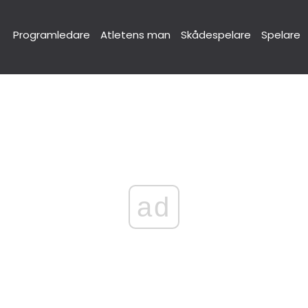
Programledare
Atletens man
Skådespelare
Spelare
ad