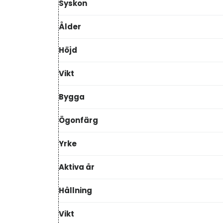
Syskon
Ålder
Höjd
Vikt
Bygga
Ögonfärg
Yrke
Aktiva år
Hållning
Vikt