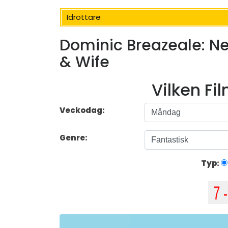
Idrottare
Dominic Breazeale: Net
& Wife
Vilken Fi
Veckodag:
Genre:
Typ: