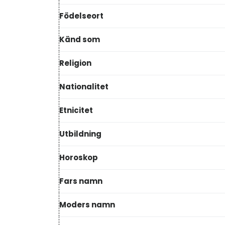
Födelseort
Känd som
Religion
Nationalitet
Etnicitet
Utbildning
Horoskop
Fars namn
Moders namn