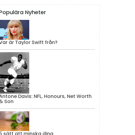
Populära Nyheter
Var är Taylor Swift från?
Antone Davis: NFL, Honours, Net Worth
& Son
5 sätt att minska dina