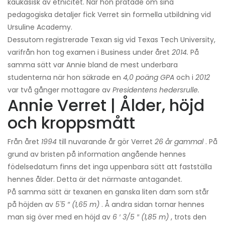
kaukasisk av etnicitet. När hon pratade om sina
pedagogiska detaljer fick Verret sin formella utbildning vid
Ursuline Academy.
Dessutom registrerade Texan sig vid Texas Tech University,
varifrån hon tog examen i Business under året
2014.
På
samma sätt var Annie bland de mest underbara
studenterna när hon säkrade en
4,0 poäng GPA
och i
2012
var två gånger mottagare av
Presidentens hedersrulle.
Annie Verret | Ålder, höjd
och kroppsmått
Från året
1994
till nuvarande år gör Verret
26 år gammal
. På
grund av bristen på information angående hennes
födelsedatum finns det inga uppenbara sätt att fastställa
hennes ålder. Detta är det närmaste antagandet.
På samma sätt är texanen en ganska liten dam som står
på höjden av
5'5 ″ (1,65 m)
. Å andra sidan tornar hennes
man sig över med en höjd av
6 ′ 3/5 ″ (1,85 m)
, trots den