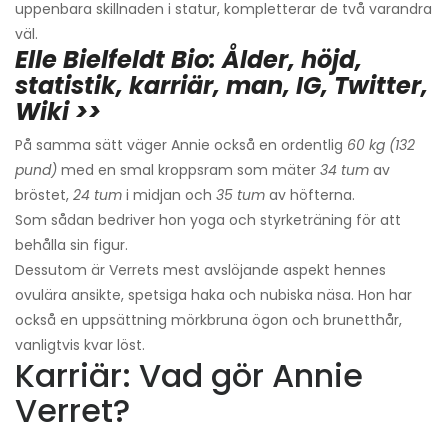
uppenbara skillnaden i statur, kompletterar de två varandra
väl.
Elle Bielfeldt Bio: Ålder, höjd,
statistik, karriär, man, IG, Twitter,
Wiki >>
På samma sätt väger Annie också en ordentlig
60 kg (132
pund)
med en smal kroppsram som mäter
34 tum
av
bröstet,
24 tum
i midjan och
35 tum
av höfterna.
Som sådan bedriver hon yoga och styrketräning för att
behålla sin figur.
Dessutom är Verrets mest avslöjande aspekt hennes
ovulära ansikte, spetsiga haka och nubiska näsa. Hon har
också en uppsättning mörkbruna ögon och brunetthår,
vanligtvis kvar löst.
Karriär: Vad gör Annie
Verret?