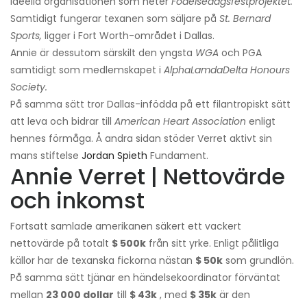
ideella organisationen som heter
Födelsedagsfestprojektet.
Samtidigt fungerar texanen som säljare på
St. Bernard
Sports,
ligger i Fort Worth-området i Dallas.
Annie är dessutom särskilt den yngsta
WGA
och PGA
samtidigt som medlemskapet i
AlphaLamdaDelta Honours
Society.
På samma sätt tror Dallas-infödda på ett filantropiskt sätt
att leva och bidrar till
American Heart Association
enligt
hennes förmåga. Å andra sidan stöder Verret aktivt sin
mans stiftelse
Jordan Spieth
Fundament.
Annie Verret | Nettovärde
och inkomst
Fortsatt samlade amerikanen säkert ett vackert
nettovärde på totalt
$ 500k
från sitt yrke. Enligt pålitliga
källor har de texanska fickorna nästan
$ 50k
som grundlön.
På samma sätt tjänar en händelsekoordinator förväntat
mellan
23 000 dollar
till
$ 43k
, med
$ 35k
är den