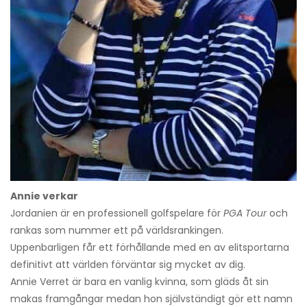
Annie verkar
Jordanien är en professionell golfspelare för
PGA Tour
och
rankas som nummer ett på världsrankingen.
Uppenbarligen får ett förhållande med en av elitsportarna
definitivt att världen förväntar sig mycket av dig.
Annie Verret är bara en vanlig kvinna, som gläds åt sin
makas framgångar medan hon självständigt gör ett namn