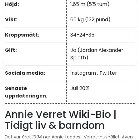
Höjd:
1,65 m (5'5 tum)
Vikt:
60 kg (132 pund)
Kroppsmått:
34-24-35
Gift:
Ja (Jordan Alexander
Spieth)
Sociala media:
Instagram
,
Twitter
Senaste
Juli 2021
uppdateringen:
Annie Verret Wiki-Bio |
Tidigt liv & barndom
Det var året
1994
när Annie föddes i Verret-hushållet. Även