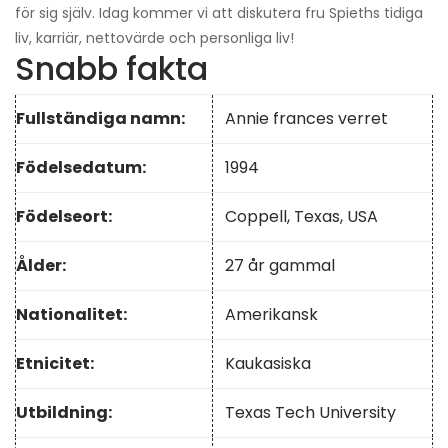
för sig själv. Idag kommer vi att diskutera fru Spieths tidiga
liv, karriär, nettovärde och personliga liv!
Snabb fakta
Fullständiga namn:
Annie frances verret
Födelsedatum:
1994
Födelseort:
Coppell, Texas, USA
Ålder:
27 år gammal
Nationalitet:
Amerikansk
Etnicitet:
Kaukasiska
Utbildning:
Texas Tech University