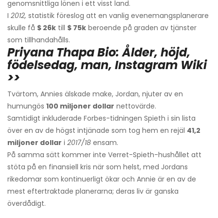
genomsnittliga lönen i ett visst land.
I
2012,
statistik föreslog att en vanlig evenemangsplanerare
skulle få
$ 26k
till
$ 75k
beroende på graden av tjänster
som tillhandahålls.
Priyana Thapa Bio: Ålder, höjd,
födelsedag, man, Instagram Wiki
>>
Tvärtom, Annies älskade make, Jordan, njuter av en
humungös
100 miljoner dollar
nettovärde.
Samtidigt inkluderade Forbes-tidningen Spieth i sin lista
över en av de högst intjänade som tog hem en rejäl
41,2
miljoner dollar
i
2017/18
ensam.
På samma sätt kommer inte Verret-Spieth-hushållet att
stöta på en finansiell kris när som helst, med Jordans
rikedomar som kontinuerligt ökar och Annie är en av de
mest eftertraktade planerarna; deras liv är ganska
överdådigt.