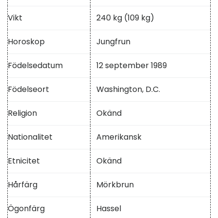
Vikt
240 kg (109 kg)
Horoskop
Jungfrun
Födelsedatum
12 september 1989
Födelseort
Washington, D.C.
Religion
Okänd
Nationalitet
Amerikansk
Etnicitet
Okänd
Hårfärg
Mörkbrun
Ögonfärg
Hassel