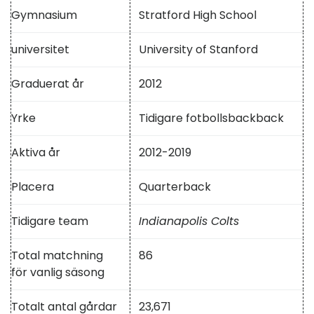
Gymnasium
Stratford High School
universitet
University of Stanford
Graduerat år
2012
Yrke
Tidigare fotbollsbackback
Aktiva år
2012-2019
Placera
Quarterback
Tidigare team
Indianapolis Colts
Total matchning
86
för vanlig säsong
Totalt antal gårdar
23,671