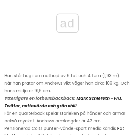
ad
Han står hög i en mäthöjd av 6 fot och 4 tum (1,93 m).
När han pratar om Andrews vikt väger han cirka 109 kg. Och
hans midja är 91,5 cm.
Ytterligare en fotbollsbackback:
Mark Schlereth - Fru,
Twitter, nettovärde och grön chili
För en quarterback spelar storleken på händer och armar
också mycket. Andrews armlängder är 42 cm.
Pensionerad Colts punter-vände-sport media kändis
Pat