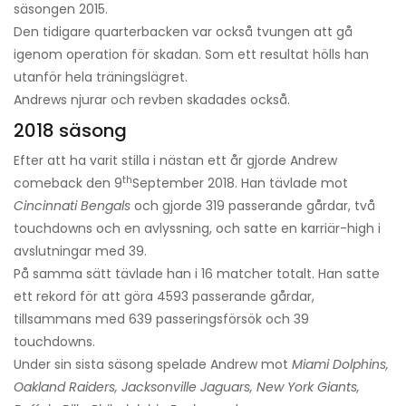
säsongen 2015.
Den tidigare quarterbacken var också tvungen att gå
igenom operation för skadan. Som ett resultat hölls han
utanför hela träningslägret.
Andrews njurar och revben skadades också.
2018 säsong
Efter att ha varit stilla i nästan ett år gjorde Andrew
th
comeback den 9
September 2018. Han tävlade mot
Cincinnati Bengals
och gjorde 319 passerande gårdar, två
touchdowns och en avlyssning, och satte en karriär-high i
avslutningar med 39.
På samma sätt tävlade han i 16 matcher totalt. Han satte
ett rekord för att göra 4593 passerande gårdar,
tillsammans med 639 passeringsförsök och 39
touchdowns.
Under sin sista säsong spelade Andrew mot
Miami Dolphins,
Oakland Raiders, Jacksonville Jaguars, New York Giants,