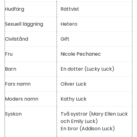
Hudfärg
Rättvist
Sexuell läggning
Hetero
Civilstånd
Gift
Fru
Nicole Pechanec
Barn
En dotter (Lucky Luck)
Fars namn
Oliver Luck
Moders namn
Kathy Luck
Syskon
Två systrar (Mary Ellen Luck
och Emily Luck)
En bror (Addison Luck)