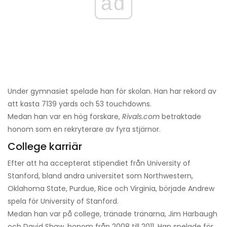
ad
Under gymnasiet spelade han för skolan. Han har rekord av
att kasta 7139 yards och 53 touchdowns.
Medan han var en hög forskare,
Rivals.com
betraktade
honom som en rekryterare av fyra stjärnor.
College karriär
Efter att ha accepterat stipendiet från University of
Stanford, bland andra universitet som Northwestern,
Oklahoma State, Purdue, Rice och Virginia, började Andrew
spela för University of Stanford.
Medan han var på college, tränade tränarna, Jim Harbaugh
och David Shaw, honom från 2008 till 2011. Han spelade för