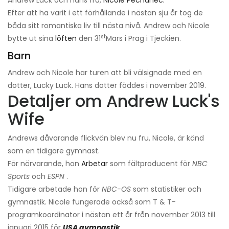
Andrew Luck och hans fru,
Nicole Pechanec.
Efter att ha varit i ett förhållande i nästan sju år tog de
båda sitt romantiska liv till nästa nivå. Andrew och Nicole
st
bytte ut sina
löften
den 31
Mars i Prag i Tjeckien.
Barn
Andrew och Nicole har turen att bli välsignade med en
dotter, Lucky Luck. Hans dotter föddes i november 2019.
Detaljer om Andrew Luck's
Wife
Andrews dåvarande flickvän blev nu fru, Nicole, är känd
som en tidigare gymnast.
För närvarande, hon
Arbetar
som fältproducent för
NBC
Sports
och
ESPN
.
Tidigare arbetade hon för
NBC-OS
som statistiker och
gymnastik. Nicole fungerade också som T & T-
programkoordinator i nästan ett år från november 2013 till
januari 2015 för
USA gymnastik
.