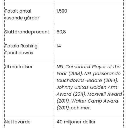
Totalt antal
1,590
rusande gårdar
Slutförandeprocent
60,8
Totala Rushing
14
Touchdowns
Utmärkelser
NFL Comeback Player of the
Year (2018), NFL passerande
touchdowns-ledare (2014),
Johnny Unitas Golden Arm
Award (2011), Maxwell Award
(2011), Walter Camp Award
(2011),
och mer.
Nettovärde
40 miljoner dollar