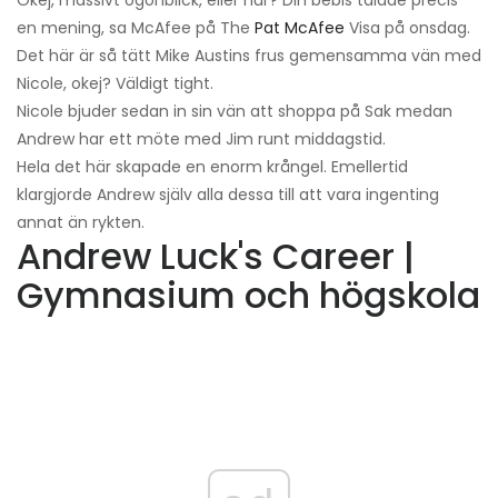
Okej, massivt ögonblick, eller hur? Din bebis talade precis
en mening, sa McAfee på The
Pat McAfee
Visa på onsdag.
Det här är så tätt Mike Austins frus gemensamma vän med
Nicole, okej? Väldigt tight.
Nicole bjuder sedan in sin vän att shoppa på Sak medan
Andrew har ett möte med Jim runt middagstid.
Hela det här skapade en enorm krångel. Emellertid
klargjorde Andrew själv alla dessa till att vara ingenting
annat än rykten.
Andrew Luck's Career |
Gymnasium och högskola