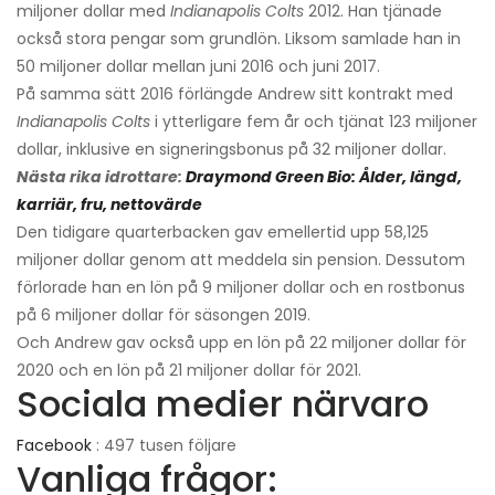
miljoner dollar med
Indianapolis Colts
2012. Han tjänade
också stora pengar som grundlön. Liksom samlade han in
50 miljoner dollar mellan juni 2016 och juni 2017.
På samma sätt 2016 förlängde Andrew sitt kontrakt med
Indianapolis Colts
i ytterligare fem år och tjänat 123 miljoner
dollar, inklusive en signeringsbonus på 32 miljoner dollar.
Nästa rika idrottare:
Draymond Green Bio: Ålder, längd,
karriär, fru, nettovärde
Den tidigare quarterbacken gav emellertid upp 58,125
miljoner dollar genom att meddela sin pension. Dessutom
förlorade han en lön på 9 miljoner dollar och en rostbonus
på 6 miljoner dollar för säsongen 2019.
Och Andrew gav också upp en lön på 22 miljoner dollar för
2020 och en lön på 21 miljoner dollar för 2021.
Sociala medier närvaro
Facebook
: 497 tusen följare
Vanliga frågor: