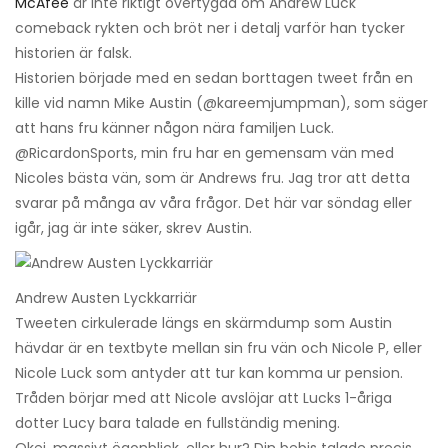
McAfee
är inte riktigt övertygad om Andrew Luck
comeback rykten och bröt ner i detalj varför han tycker
historien är falsk.
Historien började med en sedan borttagen tweet från en
kille vid namn Mike Austin (@kareemjumpman), som säger
att hans fru känner någon nära familjen Luck.
@RicardonSports, min fru har en gemensam vän med
Nicoles bästa vän, som är Andrews fru. Jag tror att detta
svarar på många av våra frågor. Det här var söndag eller
igår, jag är inte säker, skrev Austin.
Andrew Austen Lyckkarriär
Tweeten cirkulerade längs en skärmdump som Austin
hävdar är en textbyte mellan sin fru vän och Nicole P, eller
Nicole Luck som antyder att tur kan komma ur pension.
Tråden börjar med att Nicole avslöjar att Lucks 1-åriga
dotter Lucy bara talade en fullständig mening.