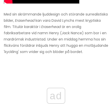
Med sin skrämmande ljuddesign och störande surrealistiska
bilder,
Eraserhead
kan vara David Lynchs mest kryptiska
film. Titulär karaktär i
Eraserhead
är en orolig
fabriksarbetare vid namn Henry (Jack Nance) som bor i en
mardrömsk industristad. Under en middag hemma hos sin
flickväns föräldrar inbjuds Henry att hugga en motbjudande
'kyckling' som vrider sig och blöder på bordet.
ad