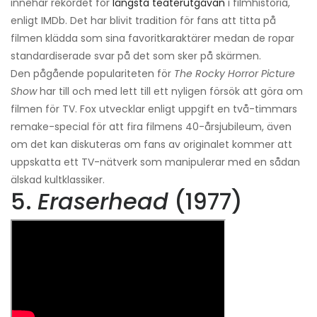
innehar rekordet för
längsta teaterutgåvan
i filmhistoria,
enligt IMDb. Det har blivit tradition för fans att titta på
filmen klädda som sina favoritkaraktärer medan de ropar
standardiserade svar på det som sker på skärmen.
Den pågående populariteten för
The Rocky Horror Picture
Show
har till och med lett till ett nyligen försök att göra om
filmen för TV. Fox utvecklar enligt uppgift en två-timmars
remake-special för att fira filmens 40-årsjubileum, även
om det kan diskuteras om fans av originalet kommer att
uppskatta ett TV-nätverk som manipulerar med en sådan
älskad kultklassiker.
5.
Eraserhead
(1977)