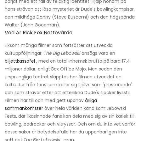
börjat med ett fall av felaktig identitet. Hjälp honom på
hans strävan att lösa mysteriet är Dude's bowlingkompisar,
den mildhåga Donny (Steve Buscemi) och den högspända
Walter (John Goodman).
Vad Är Rick Fox Nettovärde
Liksom många filmer som fortsätter att utveckla
kultuppföljningar,
The Big Lebowski
ansågs vara en
biljettkassafel
, med en total inhemsk brutto på bara 17,4
miljoner dollar, enligt Box Office Mojo. Men sedan den
ursprungliga teatret släpptes har filmen utvecklat en
kultkultur från fans som kallar sig själva som 'presterande'
och som strävar efter att efterlikna Dude's slacker livsstil.
Filmen har till och med gett upphov
årliga
sammankomster
över hela världen känd som Lebowski
Fests, där likasinnade fans kan dela med sig av sin kärlek till
bowling, badrockar och vitryssar. Och om du inte vet varför
dessa saker är betydelsefulla har du uppenbarligen inte
sett det
The Big Lebowski
, man.