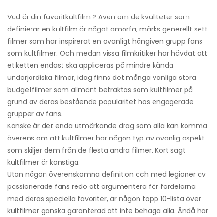
Vad är din favoritkultfilm ? Även om de kvaliteter som
definierar en kultfilm är något amorfa, märks generellt sett
filmer som har inspirerat en ovanligt hängiven grupp fans
som kultfilmer. Och medan vissa filmkritiker har hävdat att
etiketten endast ska appliceras på mindre kända
underjordiska filmer, idag finns det många vanliga stora
budgetfilmer som allmänt betraktas som kultfilmer på
grund av deras bestående popularitet hos engagerade
grupper av fans.
Kanske är det enda utmärkande drag som alla kan komma
överens om att kultfilmer har någon typ av ovanlig aspekt
som skiljer dem från de flesta andra filmer. Kort sagt,
kultfilmer är konstiga.
Utan någon överenskomna definition och med legioner av
passionerade fans redo att argumentera för fördelarna
med deras speciella favoriter, är någon topp 10-lista över
kultfilmer ganska garanterad att inte behaga alla. Ändå har