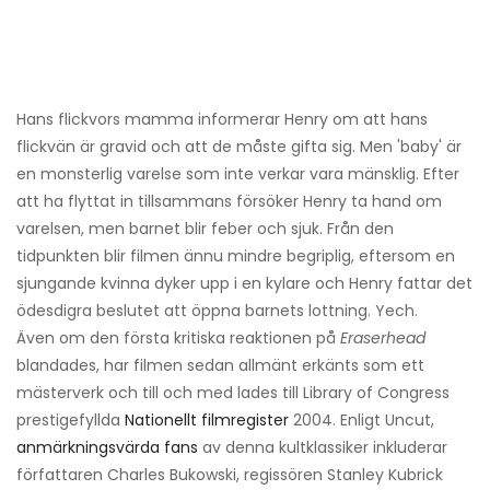
Hans flickvors mamma informerar Henry om att hans
flickvän är gravid och att de måste gifta sig. Men 'baby' är
en monsterlig varelse som inte verkar vara mänsklig. Efter
att ha flyttat in tillsammans försöker Henry ta hand om
varelsen, men barnet blir feber och sjuk. Från den
tidpunkten blir filmen ännu mindre begriplig, eftersom en
sjungande kvinna dyker upp i en kylare och Henry fattar det
ödesdigra beslutet att öppna barnets lottning. Yech.
Även om den första kritiska reaktionen på
Eraserhead
blandades, har filmen sedan allmänt erkänts som ett
mästerverk och till och med lades till Library of Congress
prestigefyllda
Nationellt filmregister
2004. Enligt Uncut,
anmärkningsvärda fans
av denna kultklassiker inkluderar
författaren Charles Bukowski, regissören Stanley Kubrick