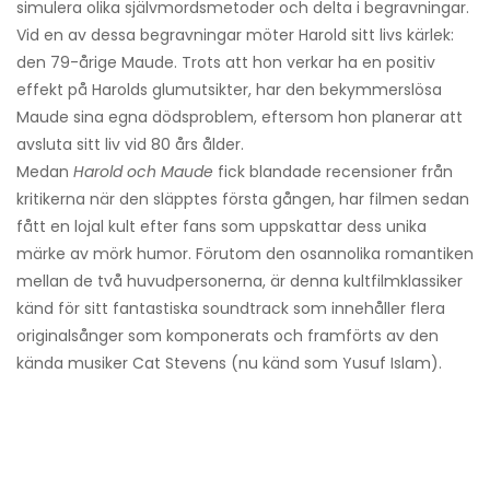
simulera olika självmordsmetoder och delta i begravningar.
Vid en av dessa begravningar möter Harold sitt livs kärlek:
den 79-årige Maude. Trots att hon verkar ha en positiv
effekt på Harolds glumutsikter, har den bekymmerslösa
Maude sina egna dödsproblem, eftersom hon planerar att
avsluta sitt liv vid 80 års ålder.
Medan
Harold och Maude
fick blandade recensioner från
kritikerna när den släpptes första gången, har filmen sedan
fått en lojal kult efter fans som uppskattar dess unika
märke av mörk humor. Förutom den osannolika romantiken
mellan de två huvudpersonerna, är denna kultfilmklassiker
känd för sitt fantastiska soundtrack som innehåller flera
originalsånger som komponerats och framförts av den
kända musiker Cat Stevens (nu känd som Yusuf Islam).