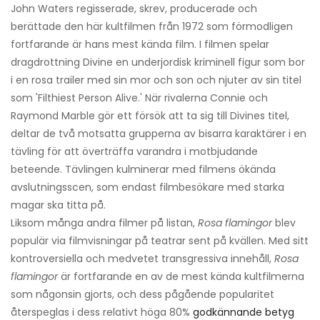
John Waters regisserade, skrev, producerade och
berättade den här kultfilmen från 1972 som förmodligen
fortfarande är hans mest kända film. I filmen spelar
dragdrottning Divine en underjordisk kriminell figur som bor
i en rosa trailer med sin mor och son och njuter av sin titel
som 'Filthiest Person Alive.' När rivalerna Connie och
Raymond Marble gör ett försök att ta sig till Divines titel,
deltar de två motsatta grupperna av bisarra karaktärer i en
tävling för att överträffa varandra i motbjudande
beteende. Tävlingen kulminerar med filmens ökända
avslutningsscen, som endast filmbesökare med starka
magar ska titta på.
Liksom många andra filmer på listan,
Rosa flamingor
blev
populär via filmvisningar på teatrar sent på kvällen. Med sitt
kontroversiella och medvetet transgressiva innehåll,
Rosa
flamingor
är fortfarande en av de mest kända kultfilmerna
som någonsin gjorts, och dess pågående popularitet
återspeglas i dess relativt höga 80%
godkännande betyg